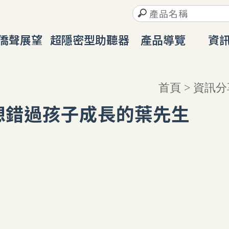
僑聲展望
超隱密型助聽器
產品導覽
資
ABOUT
IIC
PRODUCT
RESO
首頁
>
資訊分
想錯過孩子成長的葉先生