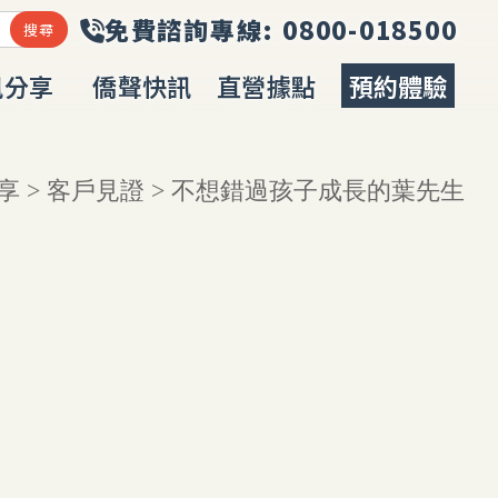
訊分享
僑聲快訊
直營據點
預約體驗
URCES
NEWS
LOCATION
BOOKING
享
>
客戶見證
> 不想錯過孩子成長的葉先生