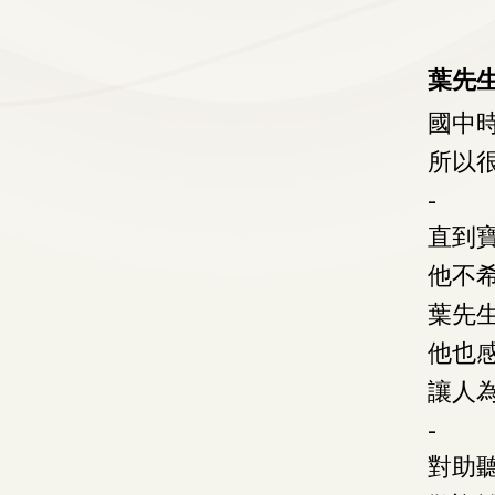
葉先
國中
所以
-
直到
他不
葉先
他也
讓人
-
對助