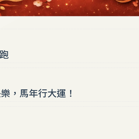
開跑
快樂，馬年行大運！