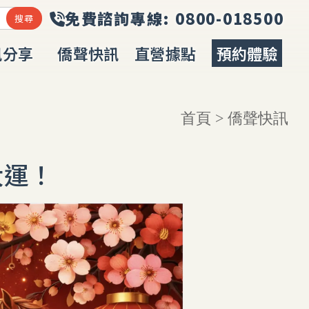
訊分享
僑聲快訊
直營據點
預約體驗
URCES
NEWS
LOCATION
BOOKING
首頁
> 僑聲快訊
大運！