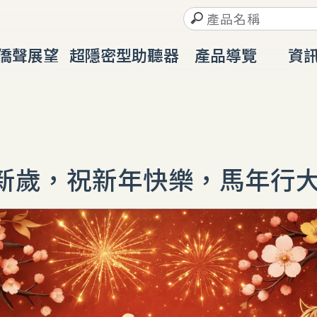
僑聲展望
超隱密型助聽器
產品導覽
資
ABOUT
IIC
PRODUCT
RESO
新歲，祝新年快樂，馬年行